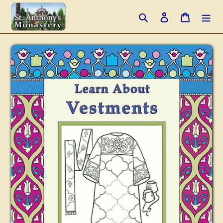
跳
搜索
登录
购物车
到
内
容