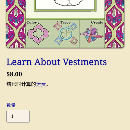
Learn About Vestments
常
$8.00
规
结账时计算的
运费
。
价
格
数量