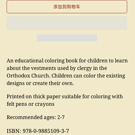
添加到购物车
将
产
An educational coloring book for children to learn
品
about the vestments used by clergy in the
添
Orthodox Church. Children can color the existing
加
designs or create their own.
到
您
Printed on thick paper suitable for coloring with
的
felt pens or crayons
购
Recommended ages: 2-7
物
车
ISBN: 978-0-9885109-3-7