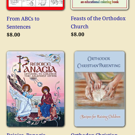
Feasts of the Orthodox
From ABCs to
Church
Sentences
常
$8.00
常
$8.00
规
规
价
价
Rejoice,
Orthodox
格
格
Panagia.
Christian
Offering
Parenting
to
Children:
The
Akathist
Hymn