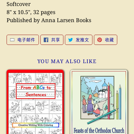
Softcover
8" x 10.5", 32 pages
Published by Anna Larsen Books
在
在
固
电子邮件
共享
发推文
收藏
FACEBOOK
TWITTER
定
上
上
在
共
发
PINTERE
享
推
上
文
YOU MAY ALSO LIKE
From
Feasts
ABCs
of
to
the
Sentences
Orthodox
Church