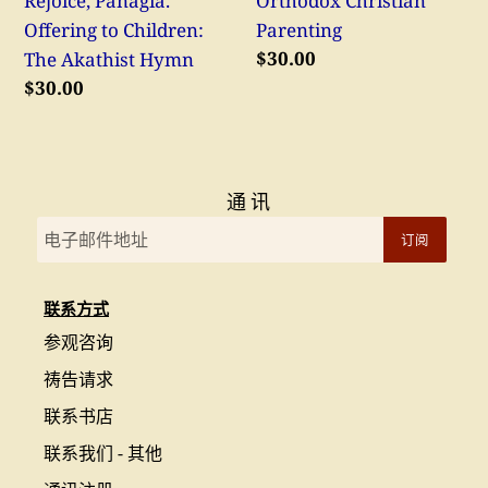
Rejoice, Panagia.
Orthodox Christian
Offering to Children:
Parenting
常
$30.00
The Akathist Hymn
规
常
$30.00
价
规
格
价
格
通讯
订阅
联系方式
参观咨询
祷告请求
联系书店
联系我们 - 其他