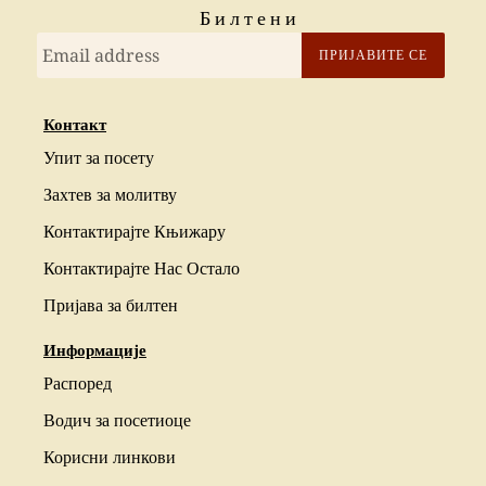
Билтени
ПРИЈАВИТЕ СЕ
Контакт
Упит за посету
Захтев за молитву
Контактирајте Књижару
Контактирајте Нас Остало
Пријава за билтен
Информације
Распоред
Водич за посетиоце
Корисни линкови