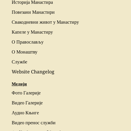
Историја Манастира
Повезани Манастири
Свакодневни живот у Манастиру
Капеле у Манастиру
О Православљу
О Монаштву
Службе
Website Changelog
Медији
Фото Галерије
Видео Галерије
Аудио Књиге
Видео пренос служби