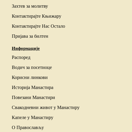
Захтев за молитву
Контактирајте Књижару
Контактирајте Нас Остало
Пријава за билтен
Информације
Распоред
Водич за посетиоце
Корисни линкови
Историја Манастира
Повезани Манастири
Свакодневни живот у Манастиру
Капеле у Манастиру
О Православљу