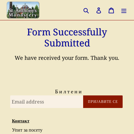
Skip
Search
Log in
Cart
to
content
Form Successfully
Submitted
We have received your form. Thank you.
Билтени
ПРИЈАВИТЕ СЕ
Контакт
Упит за посету