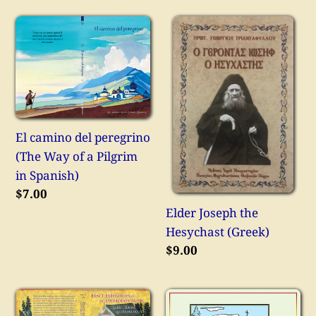
El
Elder
camino
Joseph
del
the
peregrino
Hesychast
(The
(Greek)
Way
El camino del peregrino
of
(The Way of a Pilgrim
a
in Spanish)
Pilgrim
Κανονική
$7.00
in
τιμή
Elder Joseph the
Spanish)
Hesychast (Greek)
Κανονική
$9.00
τιμή
Exact
Feasts