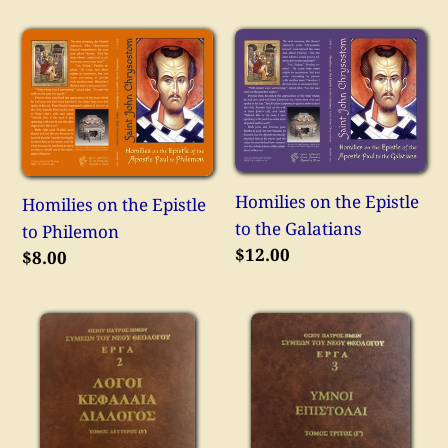
Homilies
Homilies
on
on
the
the
Epistle
Epistle
to
to
Philemon
the
Homilies on the Epistle
Galatians
Homilies on the Epistle
to the Galatians
to Philemon
Κανονική
$12.00
Κανονική
$8.00
τιμή
τιμή
Homilies,
Hymns
Chapters,
and
and
Letters
Dialog,
by
by
St