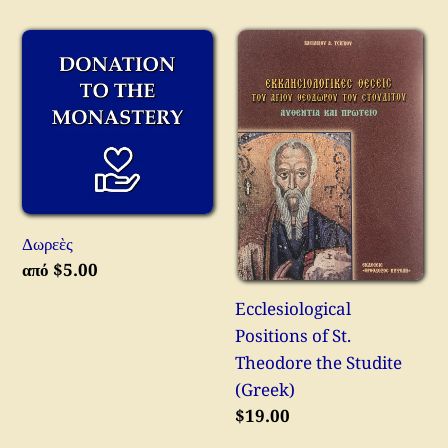
Δωρεὲς
Ecclesiological
Positions
of
St.
Theodore
the
Studite
(Greek)
Δωρεὲς
Κανονική
από $5.00
τιμή
Ecclesiological
Positions of St.
Theodore the Studite
(Greek)
Κανονική
$19.00
τιμή