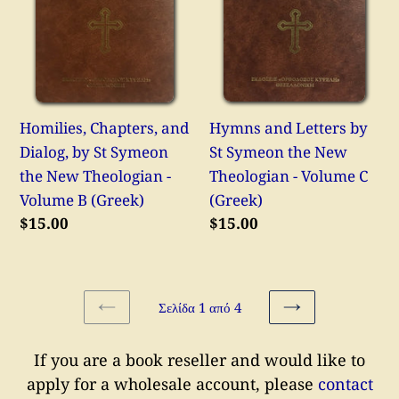
St
Symeon
Symeon
the
the
New
New
Theologian
Theologian
-
Homilies, Chapters, and
Hymns and Letters by
-
Volume
Dialog, by St Symeon
St Symeon the New
Volume
C
the New Theologian -
Theologian - Volume C
B
(Greek)
Volume B (Greek)
(Greek)
(Greek)
Κανονική
$15.00
Κανονική
$15.00
τιμή
τιμή
Σελίδα 1 από 4
ΠΡΟΗΓΟΎΜΕΝΗ
ΕΠΌΜΕΝΗ
ΣΕΛΊΔΑ
ΣΕΛΊΔΑ
If you are a book reseller and would like to
apply for a wholesale account, please
contact