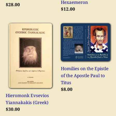
Hexaemeron
Κανονική
$28.00
Κανονική
$12.00
τιμή
τιμή
Hieromonk
Homilies
Evsevios
on
Yiannakakis
the
(Greek)
Epistle
of
the
Apostle
Homilies on the Epistle
Paul
of the Apostle Paul to
to
Titus
Κανονική
$8.00
Titus
Hieromonk Evsevios
τιμή
Yiannakakis (Greek)
Κανονική
$30.00
τιμή