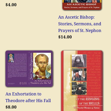
St.
Κανονική
$4.00
τιμή
Nephon
An Ascetic Bishop:
Stories, Sermons, and
Prayers of St. Nephon
Κανονική
$14.00
τιμή
An
At
Exhortation
the
to
Ringing
Theodore
of
after
the
His
Bells:
Fall
The
An Exhortation to
Paschal
Theodore after His Fall
Κανονική
$8.00
Martyrs