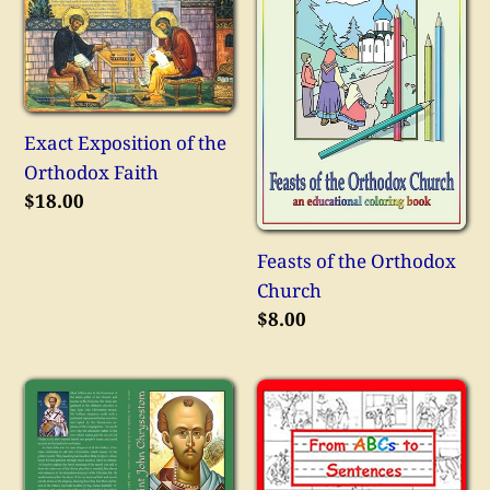
Exposition
of
of
the
the
Orthodox
Orthodox
Church
Faith
Exact Exposition of the
Orthodox Faith
Κανονική
$18.00
τιμή
Feasts of the Orthodox
Church
Κανονική
$8.00
τιμή
Four
From
Homilies
ABCs
on
to
the
Sentences