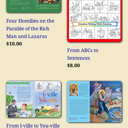
Parable
of
Four Homilies on the
the
Parable of the Rich
Rich
Man and Lazarus
Man
Κανονική
$10.00
and
From ABCs to
τιμή
Lazarus
Sentences
Κανονική
$8.00
τιμή
From
Hexaemeron
I-
ville
to
You-
ville
From I-ville to You-ville