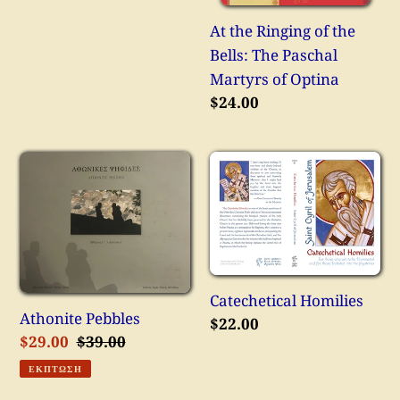
τιμή
of
At the Ringing of the
Optina
Bells: The Paschal
Martyrs of Optina
Κανονική
$24.00
τιμή
Athonite
Catechetical
Pebbles
Homilies
Catechetical Homilies
Athonite Pebbles
Κανονική
$22.00
Τιμή
$29.00
Κανονική
$39.00
τιμή
έκπτωσης
τιμή
ΈΚΠΤΩΣΗ