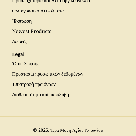
Προσευχητάρια καὶ Λειτουργικὰ Βιβλία
Φωτογραφικὰ Λευκώματα
Ἔκπτωση
Newest Products
Δωρεὲς
Legal
Ὄροι Χρήσης
Προστασία προσωπικῶν δεδομένων
Ἐπιστροφὴ προϊόντων
Διαθεσιμότητα καὶ παραλαβὴ
© 2026,
Ἱερὰ Μονὴ Ἁγίου Ἀντωνίου