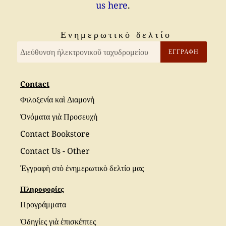
us here
.
Eνημερωτικὸ δελτίο
ἘΓΓΡΑΦῊ
Contact
Φιλοξενία καὶ Διαμονὴ
Ὀνόματα γιὰ Προσευχὴ
Contact Bookstore
Contact Us - Other
Ἐγγραφὴ στὸ ἐνημερωτικὸ δελτίο μας
Πληροφορίες
Προγράμματα
Ὀδηγίες γιὰ ἐπισκέπτες